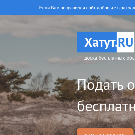
Если Вам понравился сайт
добавьте в закла
Хатут.
RU
доска бесплатных объ
Подать 
бесплатн