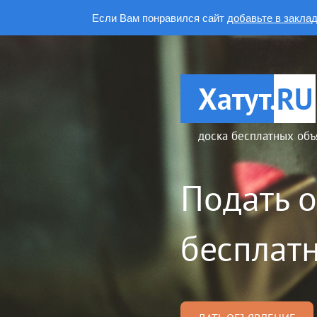
Если Вам понравился сайт
добавьте в закла
Хатут.
RU
доска бесплатных объ
Подать 
бесплатн