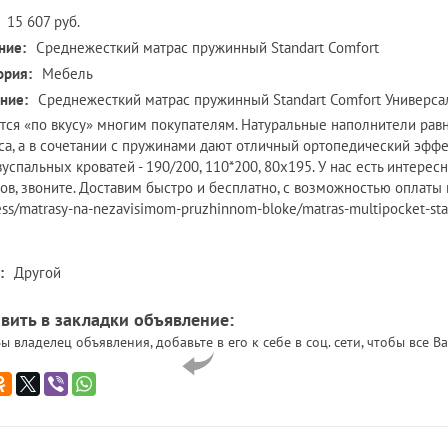
15 607 руб.
ние:
Среднежесткий матрас пружинный Standart Comfort
ория:
Мебель
ние:
Среднежесткий матрас пружинный Standart Comfort Универса
тся «по вкусу» многим покупателям. Натуральные наполнители рав
са, а в сочетании с пружинами дают отличный ортопедический эффе
вуспальных кроватей - 190/200, 110*200, 80х195. У нас есть интер
ов, звоните. Доставим быстро и бесплатно, с возможностью оплаты по 
ess/matrasy-na-nezavisimom-pruzhinnom-bloke/matras-multipocket-sta
:
Другой
вить в закладки объявление:
ы владелец объявления, добавьте в его к себе в соц. сети, чтобы все