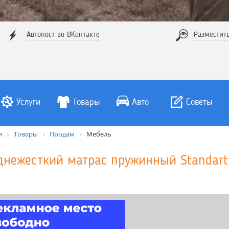
Автопост во ВКонтакте
Разместит
Услуги
Товары
Авто
Советы
я
Товары
Продам
Мебель
днежесткий матрас пружинный Standart