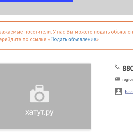
важаемые посетители. У нас Вы можете подать объявлен
ерейдите по ссылке «
Подать объявление
»
88
regio
Еле