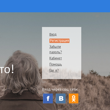
Вход
Регистрация
Забыли
пароль?
Кабинет
то!
Помощь
Где я?
Вход через соц. сети: