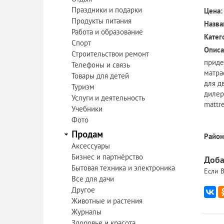
Праздники и подарки
Цена:
Продукты питания
Назва
Работа и образование
Катег
Спорт
Описа
Строительствои ремонт
приде
Телефоны и связь
матра
Товары для детей
для д
Туризм
дилер
Услуги и деятельность
mattr
Учебники
Фото
Продам
Район
Аксессуары
Бизнес и партнёрство
Доба
Бытовая техника и электроника
Если В
Все для дачи
Другое
Животные и растения
Журналы
Здоровье и красота