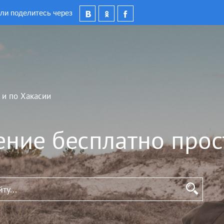
ли поделитесь через
 и по Хакасии
ение бесплатно прос