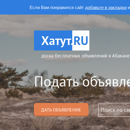
Если Вам понравился сайт
добавьте в закладки
и
Хатут.
RU
доска бесплатных объявлений в Абакане
Подать объявл
ДАТЬ ОБЪЯВЛЕНИЕ