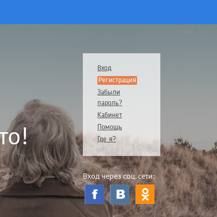
Вход
Регистрация
Забыли
пароль?
Кабинет
то!
Помощь
Где я?
Вход через соц. сети: