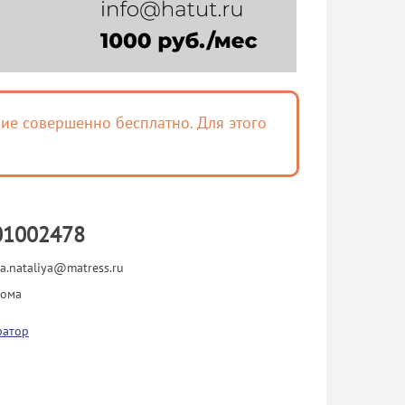
ие совершенно бесплатно. Для этого
01002478
va.nataliya@matress.ru
рома
ратор