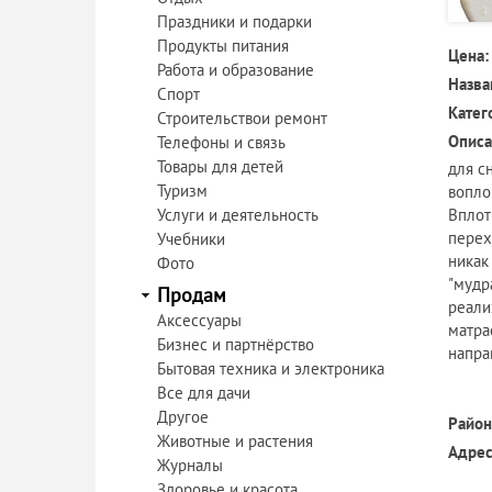
Праздники и подарки
Продукты питания
Цена:
Работа и образование
Назва
Спорт
Катег
Строительствои ремонт
Описа
Телефоны и связь
Товары для детей
для с
Туризм
вопло
Услуги и деятельность
Вплот
перех
Учебники
никак
Фото
"мудр
Продам
реали
Аксессуары
матра
Бизнес и партнёрство
напра
Бытовая техника и электроника
Все для дачи
Другое
Район
Животные и растения
Адрес
Журналы
Здоровье и красота