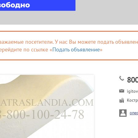
важаемые посетители. У нас Вы можете подать объявлен
ерейдите по ссылке «
Подать объявление
»
80
igito
Кост
опе