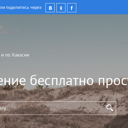
ли поделитесь через
 и по Хакасии
ение бесплатно прос