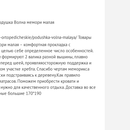
Подушка Волна мемори малая
i-ortopedicheskie/podushka-volna-malaya/ Товары
ори малая – комфортная прокладка с
 целью себе определенное число особенностей.
у формируют 2 валика разной вышины, плавно
я перед шеей, проявляяосторожную поддержка и
ом участке хребта. Спасибо чертам меморикса
ски подстраиваясь к деревену.Как правило
матрасов. Поможем приобрести кровати и
нужно для качественного отдыха. Доставка во все
нные большие 170*190