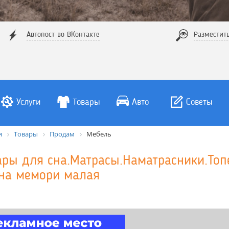
Автопост во ВКонтакте
Разместит
Услуги
Товары
Авто
Советы
я
Товары
Продам
Мебель
ары для сна.Матрасы.Наматрасники.Топ
на мемори малая