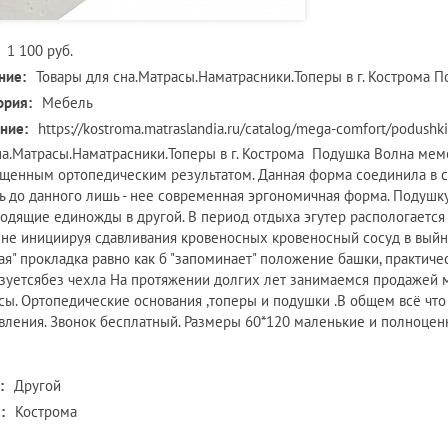
1 100 руб.
ние:
Товары для сна.Матрасы.Наматрасники.Топеры в г. Кострома 
ория:
Мебель
ние:
https://kostroma.matraslandia.ru/catalog/mega-comfort/podushk
на.Матрасы.Наматрасники.Топеры в г. Кострома Подушка Волна мем
щенным ортопедическим результатом. Данная форма соединила в с
ь до данного лишь - нее современная эргономичная форма. Подушк
одящие единожды в другой. В период отдыха эгутер распологаетс
 не инициируя сдавливания кровеносных кровеносный сосуд в выйн
ая" прокладка равно как б "запоминает" положение башки, практиче
зуетсябез чехла На протяжении долгих лет занимаемся продажей 
сы. Ортопедические основания ,топеры и подушки .В общем всё что 
вления. Звонок бесплатный. Размеры 60*120 маленькие и полноце
:
Другой
:
Кострома