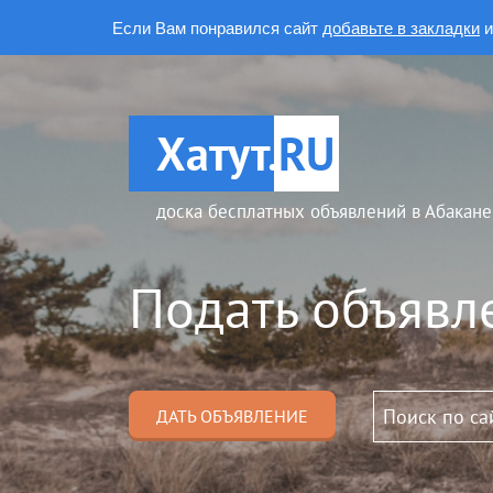
Если Вам понравился сайт
добавьте в закладки
и
Хатут.
RU
доска бесплатных объявлений в Абакане
Подать объявл
ДАТЬ ОБЪЯВЛЕНИЕ