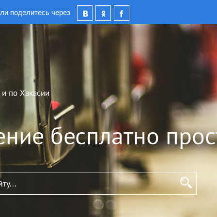
ли поделитесь через
 и по Хакасии
ение бесплатно прос