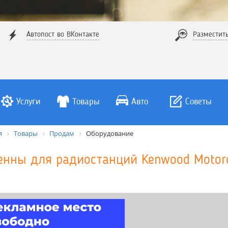
Автопост во ВКонтакте
Разместит
Услуги
Товары
Авто
Советы
я
Товары
Продам
Оборудование
енны для радиостанций Kenwood Motoro