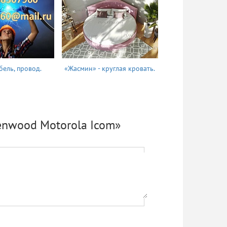
бель, провод.
«Жасмин» - круглая кровать.
Татьяна
enwood Motorola Icom»