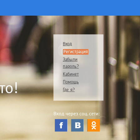
Вход
Регистрация
Забыли
пароль?
Кабинет
то!
Помощь
Где я?
Вход через соц. сети: