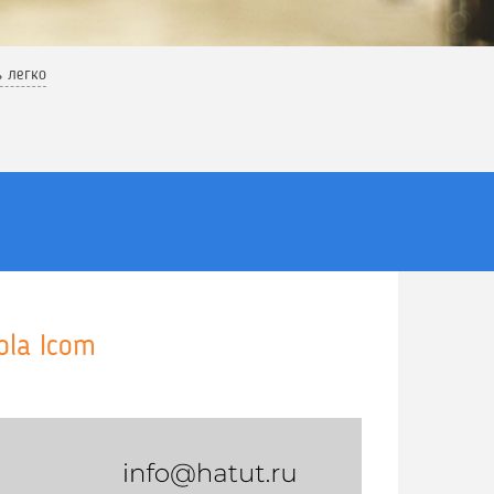
ь легко
la Icom