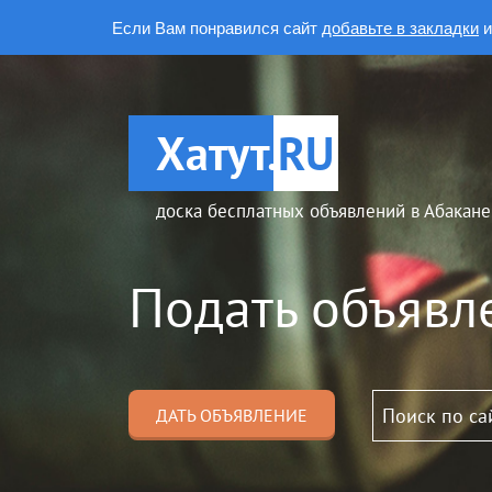
Если Вам понравился сайт
добавьте в закладки
и
Хатут.
RU
доска бесплатных объявлений в Абакане
Подать объявл
ДАТЬ ОБЪЯВЛЕНИЕ