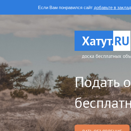
Если Вам понравился сайт
добавьте в закла
Хатут.
RU
доска бесплатных объ
Подать 
бесплатн