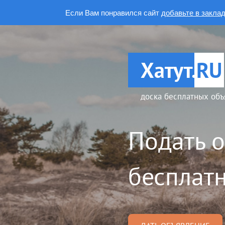
Если Вам понравился сайт
добавьте в закла
Хатут.
RU
доска бесплатных объ
Подать 
бесплатн