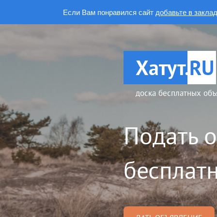
Если Вам понравился сайт
добавьте в закла
Хатут.
RU
доска бесплатных объ
Подать 
бесплатн