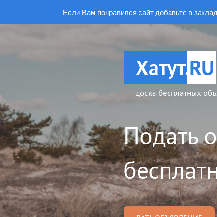
Если Вам понравился сайт
добавьте в закла
Хатут.
RU
доска бесплатных объ
Подать 
бесплатн