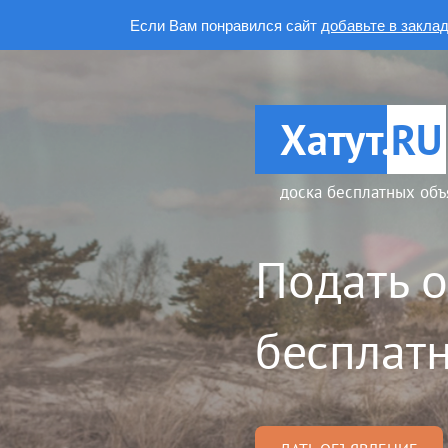
Если Вам понравился сайт
добавьте в закла
Хатут.
RU
доска бесплатных объ
Подать 
бесплатн