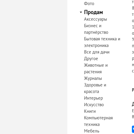
Фото
8
Продам
Аксессуары
Бизнес и
партнёрство
Бытовая техника и
%
электроника
п
Все для дачи
з
р
Другое
Животные и
с
растения
Журналы
Здоровье и
красота
Интерьер
Искусство
Е
Книги
В
Компьютерная
техника
Мебель