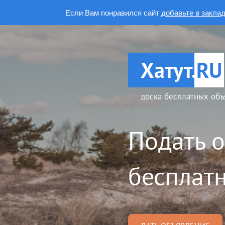
Если Вам понравился сайт
добавьте в закла
Хатут.
RU
доска бесплатных объ
Подать 
бесплатн