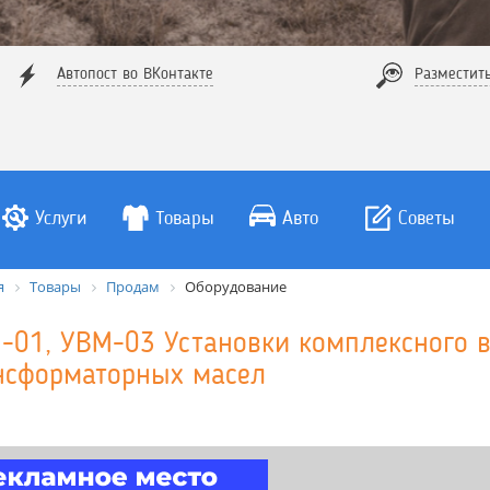
Автопост во ВКонтакте
Разместит
Услуги
Товары
Авто
Советы
я
Товары
Продам
Оборудование
-01, УВМ-03 Установки комплексного 
нсформаторных масел