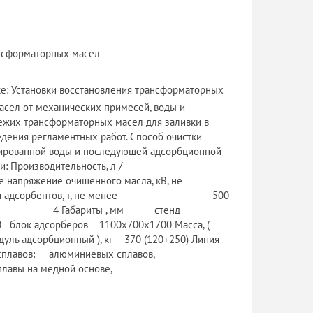
ансформаторных масел
е: Установки восстановления трансформаторных
асел от механических примесей, воды и
вежих трансформаторных масел для заливки в
едения регламентных работ. Способ очистки
гированной воды и последующей адсорбционной
и: Производительность, л /
нного масла, кВ, не
 адсорбентов, т, не менее 500
бариты , мм стенд
в 1100х700х1700 Масса, (
ионный ), кг 370 (120+250) Линия
сплавов: алюминиевых сплавов,
ой основе,