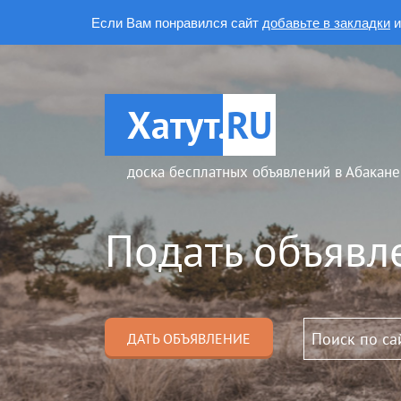
Если Вам понравился сайт
добавьте в закладки
и
Хатут.
RU
доска бесплатных объявлений в Абакане
Подать объявл
ДАТЬ ОБЪЯВЛЕНИЕ