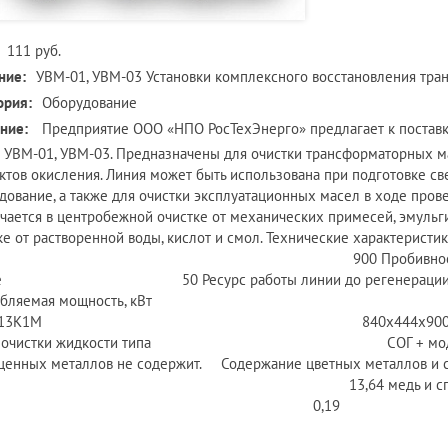
111 руб.
ние:
УВМ-01, УВМ-03 Установки комплексного восстановления тр
ория:
Оборудование
ние:
Предприятие ООО «НПО РосТехЭнерго» предлагает к поставк
 УВМ-01, УВМ-03. Предназначены для очистки трансформаторных м
ктов окисления. Линия может быть использована при подготовке с
дование, а также для очистки эксплуатационных масел в ходе пров
чается в центробежной очистке от механических примесей, эмуль
ке от растворенной воды, кислот и смол. Технические характеристик
с 900 Пробивное напряжение очище
ее 50 Ресурс работы линии до регенерации
требляемая мощность, кВт 4 Га
-913К1М 840х444х900 блок адсорберо
нд очистки жидкости типа СОГ + модуль адсорбц
ценных металлов не содержит. Содержание цветных металлов и 
 13,64 медь и сплавы на медн
кг 0,19