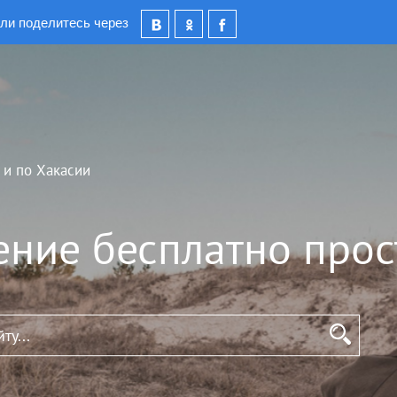
ли поделитесь через
 и по Хакасии
ение бесплатно прос