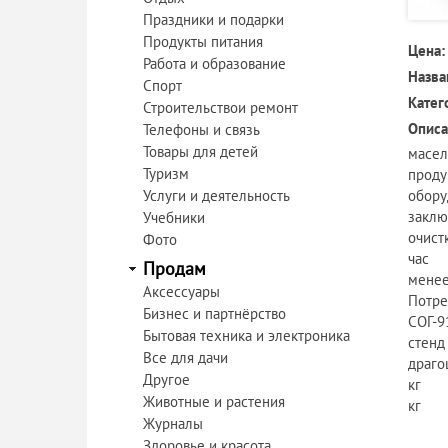
Праздники и подарки
Продукты питания
Цена:
Работа и образование
Назва
Спорт
Катег
Строительствои ремонт
Описа
Телефоны и связь
Товары для детей
масел
Туризм
проду
Услуги и деятельность
обору
заклю
Учебники
очист
Фото
ча
Продам
мен
Аксессуары
По
Бизнес и партнёрство
СОГ
Бытовая техника и электроника
сте
Все для дачи
драго
Другое
кг
Животные и растения
Журналы
Здоровье и красота