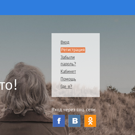
Вход
Регистрация
Забыли
пароль?
Кабинет
то!
Помощь
Где я?
Вход через соц. сети: