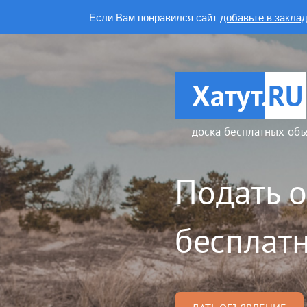
Если Вам понравился сайт
добавьте в закла
Хатут.
RU
доска бесплатных объ
Подать 
бесплатн