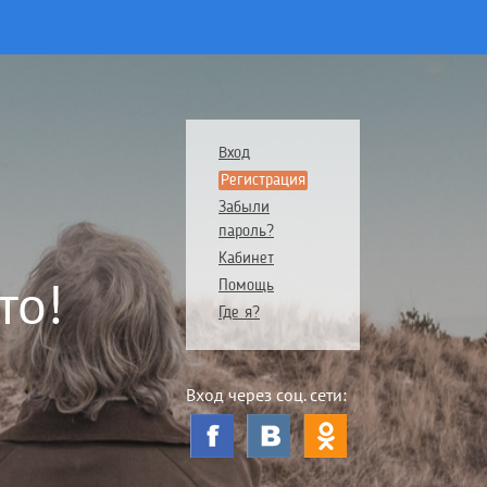
Вход
Регистрация
Забыли
пароль?
Кабинет
то!
Помощь
Где я?
Вход через соц. сети: