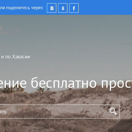
ли поделитесь через
 и по Хакасии
ение бесплатно прос