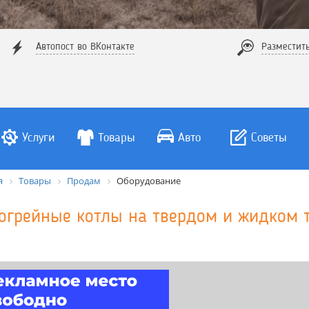
Автопост во ВКонтакте
Разместит
Услуги
Товары
Авто
Советы
я
Товары
Продам
Оборудование
огрейные котлы на твердом и жидком 