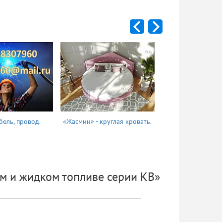
бель, провод.
«Жасмин» - круглая кровать.
Татьяна
м и жидком топливе серии КВ»