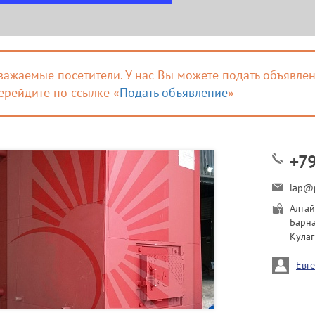
важаемые посетители. У нас Вы можете подать объявлен
ерейдите по ссылке «
Подать объявление
»
+7
lap@p
Алтай
Барна
Кулаг
Евг