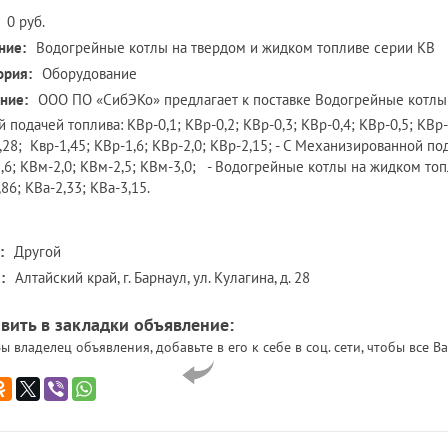
0 руб.
ние:
Водогрейные котлы на твердом и жидком топливе серии КВ
ория:
Оборудование
ние:
ООО ПО «СибЭКо» предлагает к поставке Водогрейные котлы 
 подачей топлива: КВр-0,1; КВр-0,2; КВр-0,3; КВр-0,4; КВр-0,5; КВр-
,28; Квр-1,45; КВр-1,6; КВр-2,0; КВр-2,15; - С Механизированной по
,6; КВм-2,0; КВм-2,5; КВм-3,0; - Водогрейные котлы на жидком топли
,86; КВа-2,33; КВа-3,15.
:
Другой
:
Алтайский край, г. Барнаул, ул. Кулагина, д. 28
вить в закладки объявление:
ы владелец объявления, добавьте в его к себе в соц. сети, чтобы все