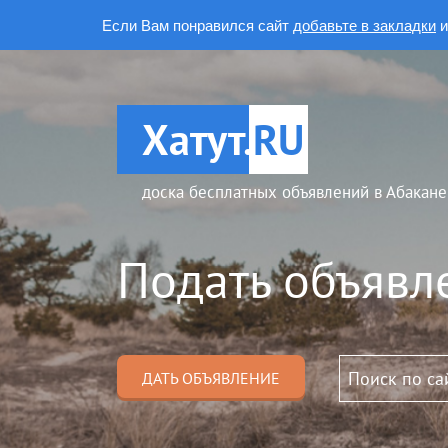
Если Вам понравился сайт
добавьте в закладки
и
Хатут.
RU
доска бесплатных объявлений в Абакане
Подать объявл
ДАТЬ ОБЪЯВЛЕНИЕ