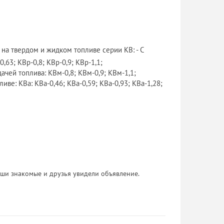
на твердом и жидком топливе серии КВ: - С
0,63; КВр-0,8; КВр-0,9; КВр-1,1;
дачей топлива: КВм-0,8; КВм-0,9; КВм-1,1;
ве: КВа: КВа-0,46; КВа-0,59; КВа-0,93; КВа-1,28;
 Ваши знакомые и друзья увидели объявление.