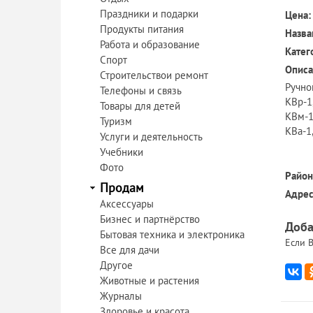
Праздники и подарки
Цена:
Продукты питания
Назва
Работа и образование
Катег
Спорт
Описа
Строительствои ремонт
Ручной
Телефоны и связь
КВр-1
Товары для детей
КВм-1
Туризм
КВа-1
Услуги и деятельность
Учебники
Фото
Район
Продам
Адрес
Аксессуары
Бизнес и партнёрство
Доба
Бытовая техника и электроника
Если В
Все для дачи
Другое
Животные и растения
Журналы
Здоровье и красота