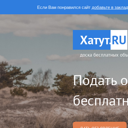
Если Вам понравился сайт
добавьте в закла
Хатут.
RU
доска бесплатных объ
Подать 
бесплатн