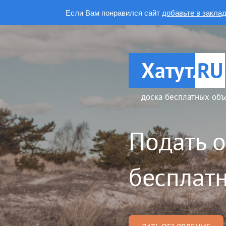
Если Вам понравился сайт
добавьте в закла
Хатут.
RU
доска бесплатных объ
Подать 
бесплатн