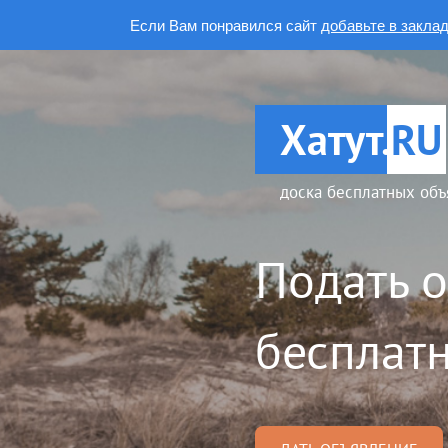
Если Вам понравился сайт
добавьте в закла
Хатут.
RU
доска бесплатных объ
Подать 
бесплатн