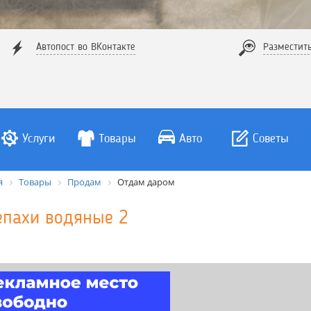
Автопост во ВКонтакте
Разместит
Услуги
Товары
Авто
Советы
я
Товары
Продам
Отдам даром
епахи водяные 2