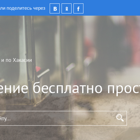
ли поделитесь через
 и по Хакасии
ение бесплатно прос