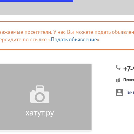
важаемые посетители. У нас Вы можете подать объявлен
ерейдите по ссылке «
Подать объявление
»
+7-
Пушк
Там