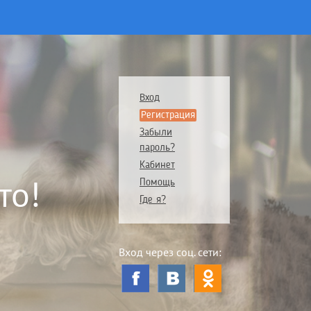
Вход
Регистрация
Забыли
пароль?
Кабинет
то!
Помощь
Где я?
Вход через соц. сети: