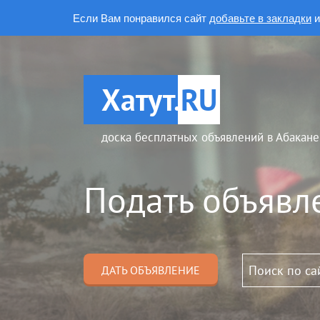
Если Вам понравился сайт
добавьте в закладки
и
Хатут.
RU
доска бесплатных объявлений в Абакане
Подать объявл
ДАТЬ ОБЪЯВЛЕНИЕ