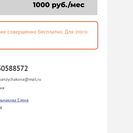
ие совершенно бесплатно. Для этого
30588572
kanzychakova@mail.ru
сия
зычакова Елена
а