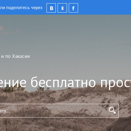
ли поделитесь через
 и по Хакасии
ение бесплатно прос