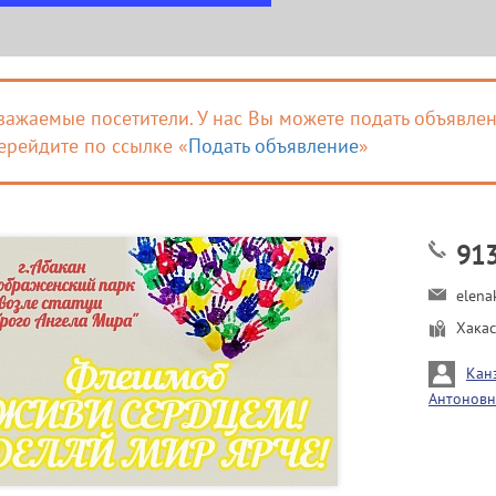
важаемые посетители. У нас Вы можете подать объявлен
ерейдите по ссылке «
Подать объявление
»
91
elena
Хака
Кан
Антоновн