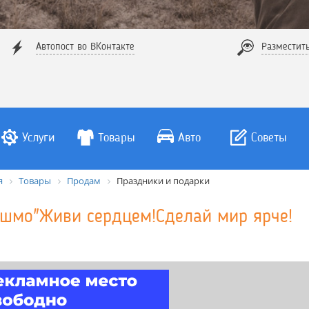
Автопост во ВКонтакте
Разместит
Услуги
Товары
Авто
Советы
я
Товары
Продам
Праздники и подарки
шмо"Живи сердцем!Сделай мир ярче!