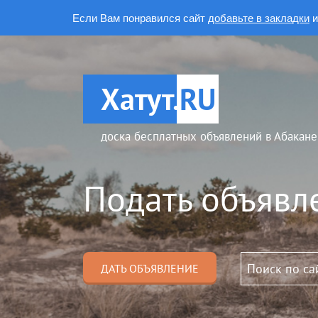
Если Вам понравился сайт
добавьте в закладки
и
Хатут.
RU
доска бесплатных объявлений в Абакане
Подать объявл
ДАТЬ ОБЪЯВЛЕНИЕ