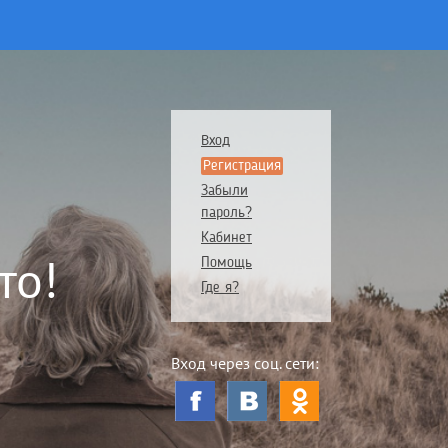
Вход
Регистрация
Забыли
пароль?
Кабинет
то!
Помощь
Где я?
Вход через соц. сети: