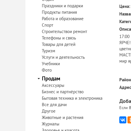
Праздники и подарки
Цена:
Продукты питания
Назва
Работа и образование
Катег
Спорт
Описа
Строительствои ремонт
17:00
Телефоны и связь
ЯРЧЕ!
Товары для детей
цветн
Туризм
МАСТЕ
Услуги и деятельность
мир я
Учебники
Фото
Продам
Район
Аксессуары
Адрес
Бизнес и партнёрство
Бытовая техника и электроника
Доба
Все для дачи
Если В
Другое
Животные и растения
Журналы
Здоровье и красота