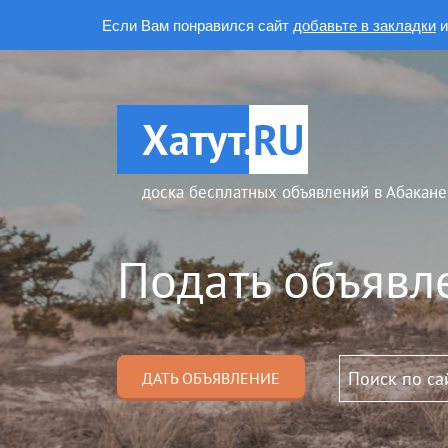
Если Вам понравился сайт
добавьте в закладки
и
Хатут.
RU
доска бесплатных объявлений в Абакане
Подать объявл
ДАТЬ ОБЪЯВЛЕНИЕ