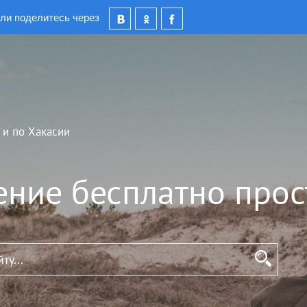
ли поделитесь через
 и по Хакасии
ение бесплатно прос