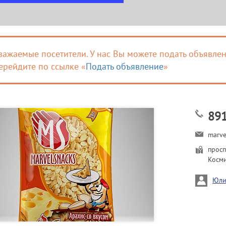
важаемые посетители. У нас Вы можете подать объявлен
ерейдите по ссылке «
Подать объявление
»
89
marv
просп
Косми
Юли