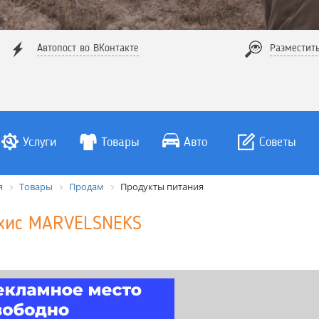
Автопост во ВКонтакте
Разместит
Услуги
Товары
Авто
Советы
я
Товары
Продам
Продукты питания
хис MARVELSNEKS