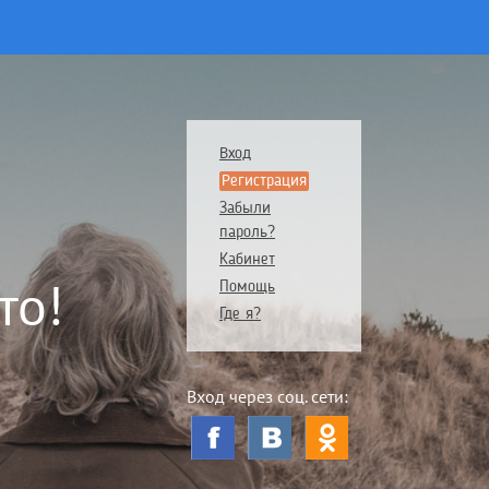
Вход
Регистрация
Забыли
пароль?
Кабинет
то!
Помощь
Где я?
Вход через соц. сети: