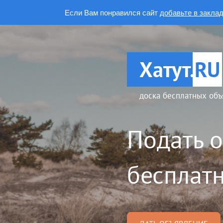
Если Вам понравился сайт
добавьте в закла
Хатут.
RU
доска бесплатных объ
Подать 
бесплатн