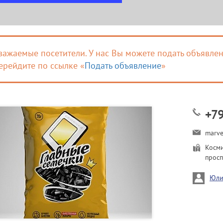
важаемые посетители. У нас Вы можете подать объявлен
ерейдите по ссылке «
Подать объявление
»
+7
marv
Косм
просп
Юли