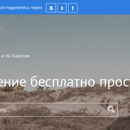
ли поделитесь через
 и по Хакасии
ение бесплатно прос