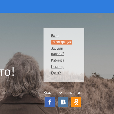
Вход
Регистрация
Забыли
пароль?
Кабинет
то!
Помощь
Где я?
Вход через соц. сети: