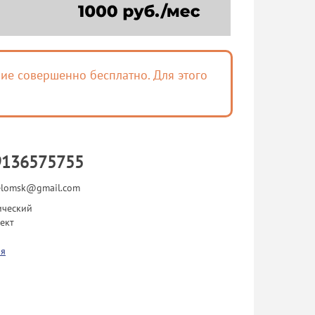
ие совершенно бесплатно. Для этого
9136575755
elomsk@gmail.com
ический
ект
я