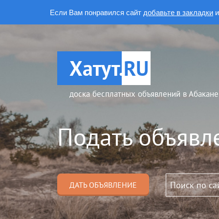
Если Вам понравился сайт
добавьте в закладки
и
Хатут.
RU
доска бесплатных объявлений в Абакане
Подать объявл
ДАТЬ ОБЪЯВЛЕНИЕ