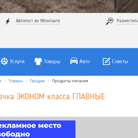
Автопост во ВКонтакте
Разместит
Услуги
Товары
Авто
Советы
я
Товары
Продам
Продукты питания
ечка ЭКОНОМ класса ГЛАВНЫЕ