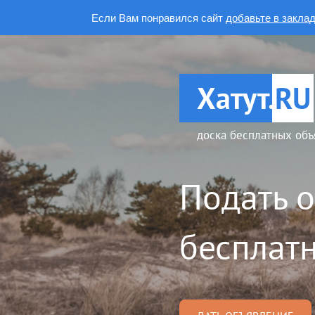
Если Вам понравился сайт
добавьте в закла
Хатут.
RU
доска бесплатных объ
Подать 
бесплатн