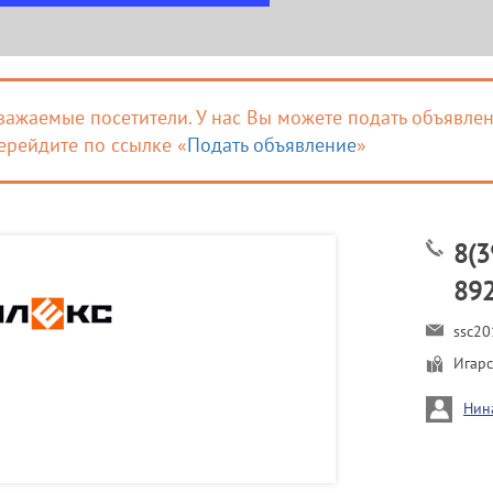
важаемые посетители. У нас Вы можете подать объявлен
ерейдите по ссылке «
Подать объявление
»
8(3
89
ssc20
Игарс
Нин