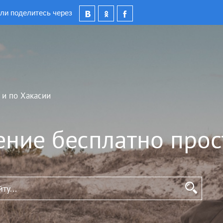
ли поделитесь через
 и по Хакасии
ение бесплатно прос