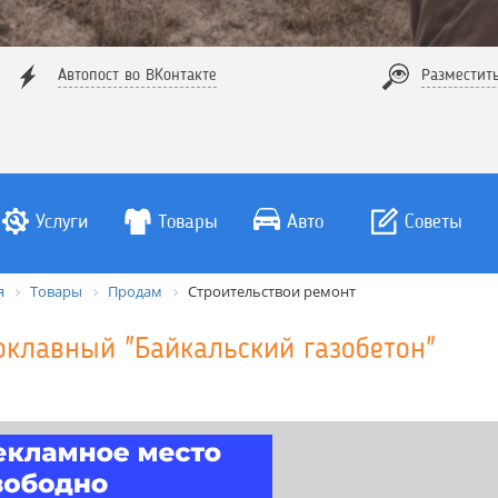
Автопост во ВКонтакте
Разместит
Услуги
Товары
Авто
Советы
я
Товары
Продам
Строительствои ремонт
оклавный "Байкальский газобетон"