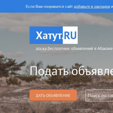
Если Вам понравился сайт
добавьте в закладки
и
Хатут.
RU
доска бесплатных объявлений в Абакане
Подать объявл
ДАТЬ ОБЪЯВЛЕНИЕ