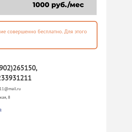
ие совершенно бесплатно. Для этого
902)265150,
233931211
11@mail.ru
кая, 8
а