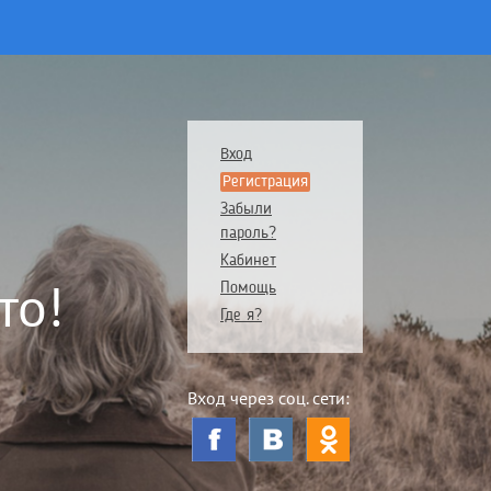
Вход
Регистрация
Забыли
пароль?
Кабинет
то!
Помощь
Где я?
Вход через соц. сети: