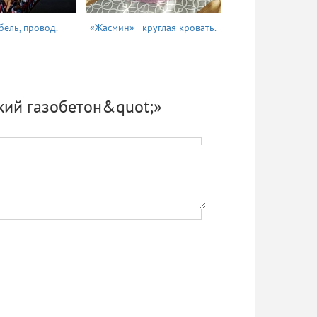
бель, провод.
«Жасмин» - круглая кровать.
Татьяна
кий газобетон&quot;»