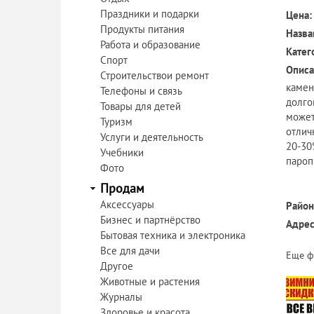
Праздники и подарки
Цена:
Продукты питания
Назва
Работа и образование
Катег
Спорт
Описа
Строительствои ремонт
камен
Телефоны и связь
долго
Товары для детей
может
Туризм
отлич
Услуги и деятельность
20-30
Учебники
пароп
Фото
Продам
Аксессуары
Район
Бизнес и партнёрство
Адрес
Бытовая техника и электроника
Все для дачи
Еще ф
Другое
Животные и растения
Журналы
Здоровье и красота