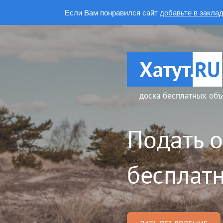
Если Вам понравился сайт
добавьте в закла
Хатут.
RU
доска бесплатных объ
Подать 
бесплатн