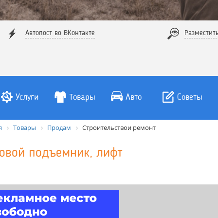
Автопост во ВКонтакте
Разместит
Услуги
Товары
Авто
Советы
я
Товары
Продам
Строительствои ремонт
зовой подъемник, лифт