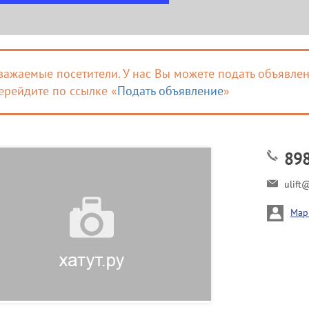
важаемые посетители. У нас Вы можете подать объявлен
ерейдите по ссылке «
Подать объявление
»
89
ulift
Мар