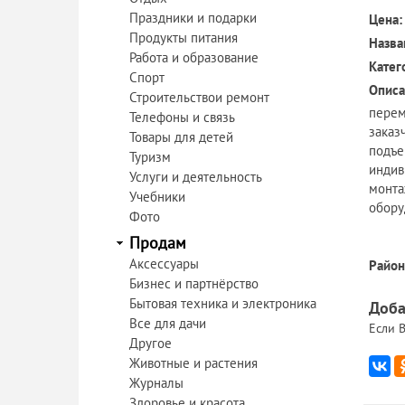
Праздники и подарки
Цена:
Продукты питания
Назва
Работа и образование
Катег
Спорт
Описа
Строительствои ремонт
перем
Телефоны и связь
заказ
Товары для детей
подъе
Туризм
индив
Услуги и деятельность
монта
Учебники
обору
Фото
Продам
Аксессуары
Район
Бизнес и партнёрство
Бытовая техника и электроника
Доба
Все для дачи
Если В
Другое
Животные и растения
Журналы
Здоровье и красота