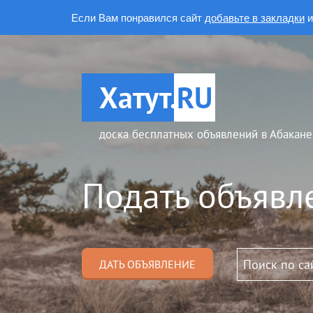
Если Вам понравился сайт
добавьте в закладки
и
Хатут.
RU
доска бесплатных объявлений в Абакане
Подать объявл
ДАТЬ ОБЪЯВЛЕНИЕ