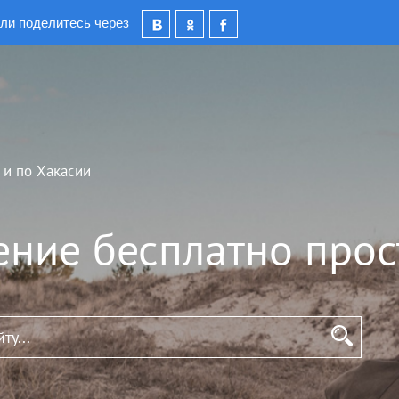
ли поделитесь через
 и по Хакасии
ение бесплатно прос