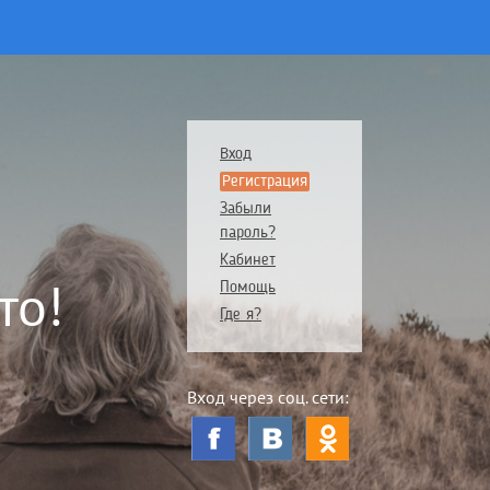
Вход
Регистрация
Забыли
пароль?
Кабинет
то!
Помощь
Где я?
Вход через соц. сети: