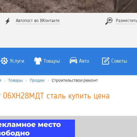
Автопост во ВКонтакте
Разместит
Услуги
Товары
Авто
Советы
я
Товары
Продам
Строительствои ремонт
г 06ХН28МДТ сталь купить цена