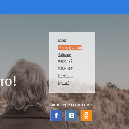
Вход
Регистрация
Забыли
пароль?
Кабинет
то!
Помощь
Где я?
Вход через соц. сети: