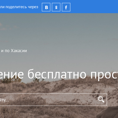
ли поделитесь через
 и по Хакасии
ение бесплатно прос