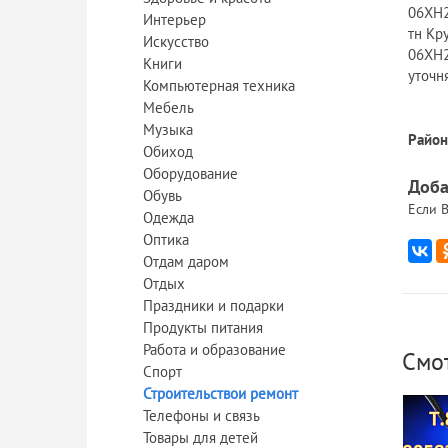
06ХН2
Интерьер
тн Кр
Искусство
06ХН2
Книги
уточн
Компьютерная техника
Мебель
Музыка
Район
Обиход
Оборудование
Доба
Обувь
Если В
Одежда
Оптика
Отдам даром
Отдых
Праздники и подарки
Продукты питания
Работа и образование
Смо
Спорт
Строительствои ремонт
Телефоны и связь
Товары для детей