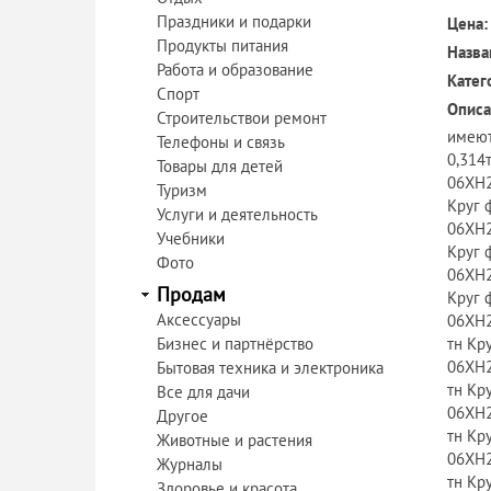
Праздники и подарки
Цена:
Продукты питания
Назва
Работа и образование
Катег
Спорт
Описа
Строительствои ремонт
имеют
Телефоны и связь
0,314
Товары для детей
06ХН2
Туризм
Круг 
Услуги и деятельность
06ХН2
Учебники
Круг 
Фото
06ХН2
Продам
Круг 
Аксессуары
06ХН2
Бизнес и партнёрство
тн Кр
06ХН2
Бытовая техника и электроника
тн Кр
Все для дачи
06ХН2
Другое
тн Кр
Животные и растения
06ХН2
Журналы
тн Кр
Здоровье и красота