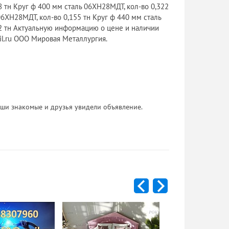
8 тн Круг ф 400 мм сталь 06ХН28МДТ, кол-во 0,322
06ХН28МДТ, кол-во 0,155 тн Круг ф 440 мм сталь
52 тн Актуальную информацию о цене и наличии
il.ru ООО Мировая Металлургия.
 Ваши знакомые и друзья увидели объявление.