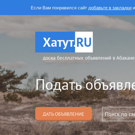
Если Вам понравился сайт
добавьте в закладки
и
Хатут.
RU
доска бесплатных объявлений в Абакане
Подать объявл
ДАТЬ ОБЪЯВЛЕНИЕ