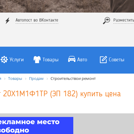
Автопост во ВКонтакте
Разместит
Услуги
Товары
Авто
Советы
я
Товары
Продам
Строительствои ремонт
г 20Х1М1Ф1ТР (ЭП 182) купить цена