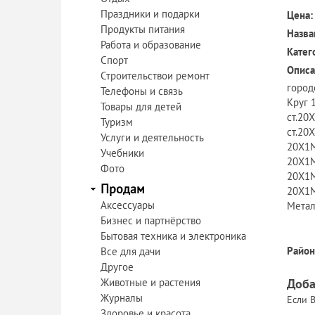
Праздники и подарки
Цена:
Продукты питания
Назва
Работа и образование
Катег
Спорт
Описа
Строительствои ремонт
город
Телефоны и связь
Круг 
Товары для детей
ст.20
Туризм
ст.20
Услуги и деятельность
20Х1М
Учебники
20Х1М
Фото
20Х1М
Продам
20Х1М
Аксессуары
Метал
Бизнес и партнёрство
Бытовая техника и электроника
Район
Все для дачи
Другое
Животные и растения
Доба
Журналы
Если В
Здоровье и красота