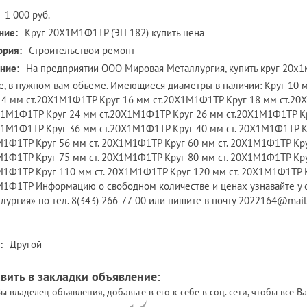
1 000 руб.
ние:
Круг 20Х1М1Ф1ТР (ЭП 182) купить цена
ория:
Строительствои ремонт
ние:
На предприятии ООО Мировая Металлургия, купить круг 20х1
е, в нужном вам объеме. Имеющиеся диаметры в наличии: Круг 10
14 мм ст.20Х1М1Ф1ТР Круг 16 мм ст.20Х1М1Ф1ТР Круг 18 мм ст.2
Х1М1Ф1ТР Круг 24 мм ст.20Х1М1Ф1ТР Круг 26 мм ст.20Х1М1Ф1ТР К
Х1М1Ф1ТР Круг 36 мм ст.20Х1М1Ф1ТР Круг 40 мм ст. 20Х1М1Ф1ТР Кр
1Ф1ТР Круг 56 мм ст. 20Х1М1Ф1ТР Круг 60 мм ст. 20Х1М1Ф1ТР Круг
1Ф1ТР Круг 75 мм ст. 20Х1М1Ф1ТР Круг 80 мм ст. 20Х1М1Ф1ТР Круг
1Ф1ТР Круг 110 мм ст. 20Х1М1Ф1ТР Круг 120 мм ст. 20Х1М1Ф1ТР К
1Ф1ТР Информацию о свободном количестве и ценах узнавайте у
лургия» по тел. 8(343) 266-77-00 или пишите в почту 2022164@mail
:
Другой
вить в закладки объявление:
ы владелец объявления, добавьте в его к себе в соц. сети, чтобы все