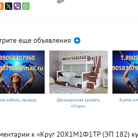
трите еще объявления
лю кабель, провод.
Двухъярусная кровать
Куплю ка
«Старк»
ментарии к «Круг 20Х1М1Ф1ТР (ЭП 182) ку