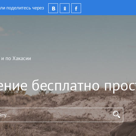
ли поделитесь через
 и по Хакасии
ение бесплатно прос