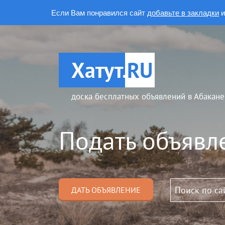
Если Вам понравился сайт
добавьте в закладки
и
Хатут.
RU
доска бесплатных объявлений в Абакане
Подать объявл
ДАТЬ ОБЪЯВЛЕНИЕ