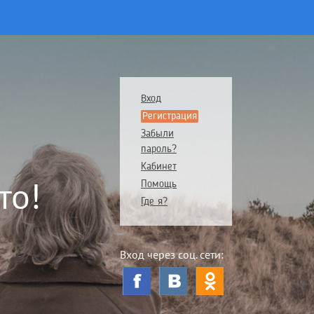
Вход
Регистрация
Забыли
пароль?
Кабинет
то!
Помощь
Где я?
Вход через соц. сети: