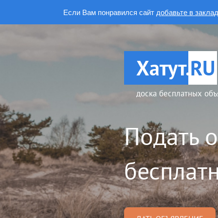
Если Вам понравился сайт
добавьте в закла
Хатут.
RU
доска бесплатных объ
Подать 
бесплатн