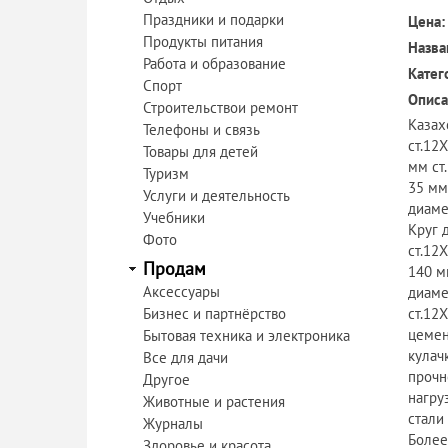
Праздники и подарки
Цена:
Продукты питания
Назва
Работа и образование
Катег
Спорт
Описа
Строительствои ремонт
Казах
Телефоны и связь
ст.12
Товары для детей
мм ст
Туризм
35 мм
Услуги и деятельность
диаме
Учебники
Круг 
Фото
ст.12
Продам
140 м
Аксессуары
диаме
Бизнес и партнёрство
ст.12
цемен
Бытовая техника и электроника
кулач
Все для дачи
прочн
Другое
нагру
Животные и растения
стали
Журналы
Более
Здоровье и красота