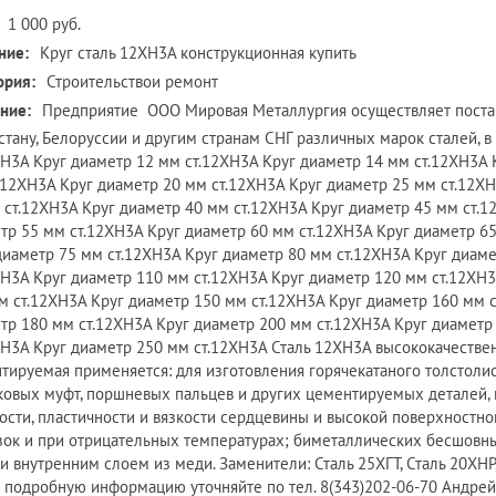
1 000 руб.
ние:
Круг сталь 12ХН3А конструкционная купить
ория:
Строительствои ремонт
ние:
Предприятие ООО Мировая Металлургия осуществляет поставк
стану, Белоруссии и другим странам СНГ различных марок сталей, в
ХН3А Круг диаметр 12 мм ст.12ХН3А Круг диаметр 14 мм ст.12ХН3А 
.12ХН3А Круг диаметр 20 мм ст.12ХН3А Круг диаметр 25 мм ст.12Х
 ст.12ХН3А Круг диаметр 40 мм ст.12ХН3А Круг диаметр 45 мм ст.1
тр 55 мм ст.12ХН3А Круг диаметр 60 мм ст.12ХН3А Круг диаметр 6
диаметр 75 мм ст.12ХН3А Круг диаметр 80 мм ст.12ХН3А Круг диам
ХН3А Круг диаметр 110 мм ст.12ХН3А Круг диаметр 120 мм ст.12ХН
м ст.12ХН3А Круг диаметр 150 мм ст.12ХН3А Круг диаметр 160 мм 
тр 180 мм ст.12ХН3А Круг диаметр 200 мм ст.12ХН3А Круг диаметр
ХН3А Круг диаметр 250 мм ст.12ХН3А Сталь 12ХН3А высококачестве
тируемая применяется: для изготовления горячекатаного толстолист
ковых муфт, поршневых пальцев и других цементируемых деталей,
ости, пластичности и вязкости сердцевины и высокой поверхностн
зок и при отрицательных температурах; биметаллических бесшовны
 и внутренним слоем из меди. Заменители: Сталь 25ХГТ, Сталь 20ХНР
 подробную информацию уточняйте по тел. 8(343)202-06-70 Андрей 