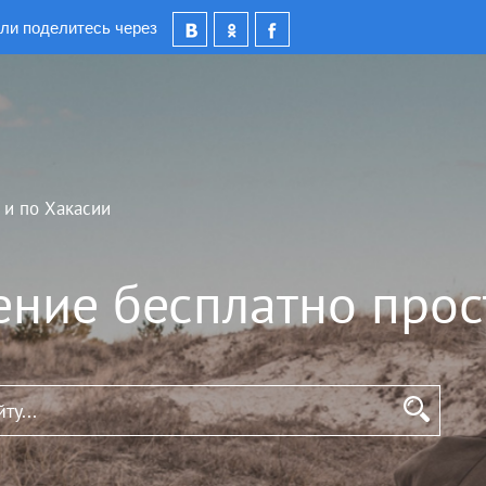
ли поделитесь через
 и по Хакасии
ение бесплатно прос