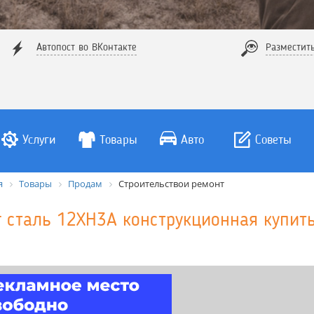
Автопост во ВКонтакте
Разместит
Услуги
Товары
Авто
Советы
я
Товары
Продам
Строительствои ремонт
г сталь 12ХН3А конструкционная купит