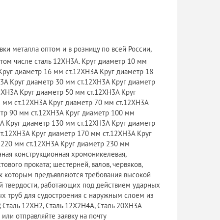
и металла оптом и в розницу по всей России,
 том числе сталь 12ХН3А. Круг диаметр 10 мм
Круг диаметр 16 мм ст.12ХН3А Круг диаметр 18
Н3А Круг диаметр 30 мм ст.12ХН3А Круг диаметр
2ХН3А Круг диаметр 50 мм ст.12ХН3А Круг
5 мм ст.12ХН3А Круг диаметр 70 мм ст.12ХН3А
етр 90 мм ст.12ХН3А Круг диаметр 100 мм
3А Круг диаметр 130 мм ст.12ХН3А Круг диаметр
ст.12ХН3А Круг диаметр 170 мм ст.12ХН3А Круг
 220 мм ст.12ХН3А Круг диаметр 230 мм
нная конструкционная хромоникелевая,
ового проката; шестерней, валов, червяков,
 к которым предъявляются требования высокой
ой твердости, работающих под действием ударных
х труб для судостроения с наружным слоем из
, Сталь 12ХН2, Сталь 12Х2Н4А, Сталь 20ХН3А
или отправляйте заявку на почту