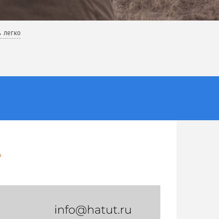
ь легко
ь