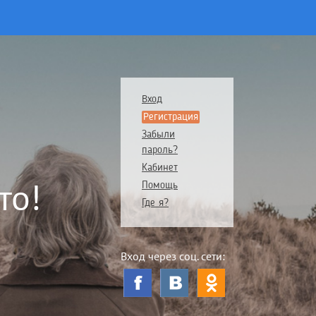
Вход
Регистрация
Забыли
пароль?
Кабинет
то!
Помощь
Где я?
Вход через соц. сети: