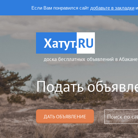
Если Вам понравился сайт
добавьте в закладки
и
Хатут.
RU
доска бесплатных объявлений в Абакане
Подать объявл
ДАТЬ ОБЪЯВЛЕНИЕ