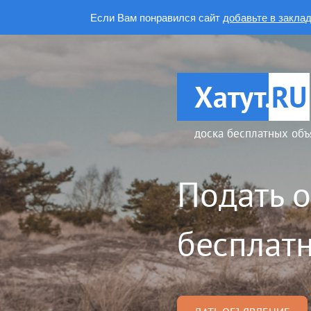
Если Вам понравился сайт
добавьте в закла
Хатут.
RU
доска бесплатных объ
Подать 
бесплатн