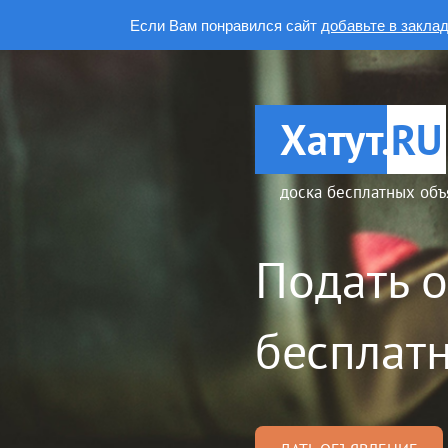
Если Вам понравился сайт
добавьте в закла
Хатут.
RU
доска бесплатных объ
Подать 
бесплатн