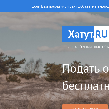
Если Вам понравился сайт
добавьте в закла
Хатут.
RU
доска бесплатных объ
Подать 
бесплатн