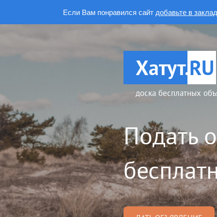
Если Вам понравился сайт
добавьте в закла
Хатут.
RU
доска бесплатных объ
Подать 
бесплатн