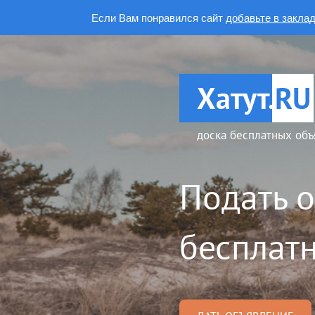
Если Вам понравился сайт
добавьте в закла
Хатут.
RU
доска бесплатных объ
Подать 
бесплатн