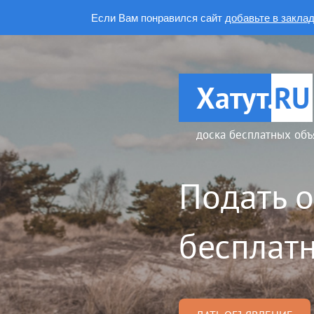
Если Вам понравился сайт
добавьте в закла
Хатут.
RU
доска бесплатных объ
Подать 
бесплатн