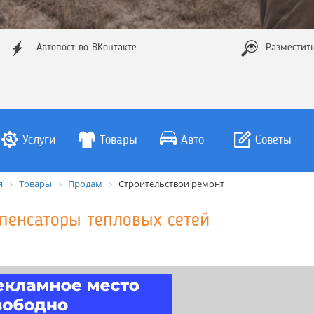
Автопост во ВКонтакте
Разместит
Услуги
Товары
Авто
Советы
я
Товары
Продам
Строительствои ремонт
пенсаторы тепловых сетей