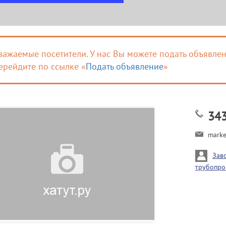
важаемые посетители. У нас Вы можете подать объявлен
ерейдите по ссылке «
Подать объявление
»
34
marke
Зав
трубопро