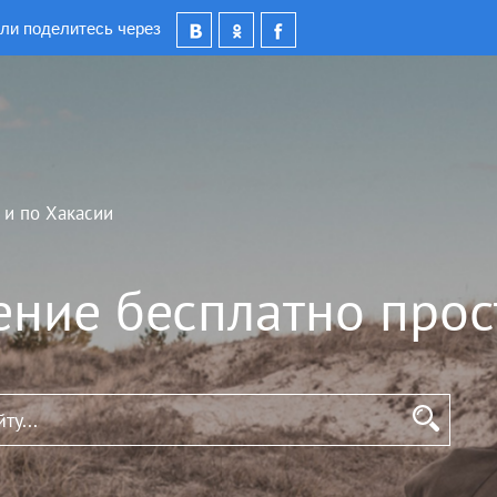
ли поделитесь через
 и по Хакасии
ение бесплатно прос