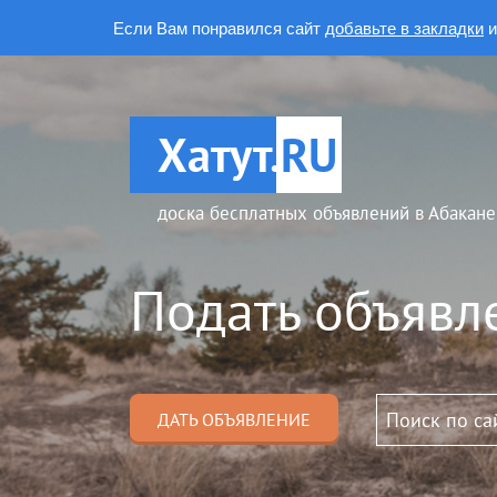
Если Вам понравился сайт
добавьте в закладки
и
Хатут.
RU
доска бесплатных объявлений в Абакане
Подать объявл
ДАТЬ ОБЪЯВЛЕНИЕ