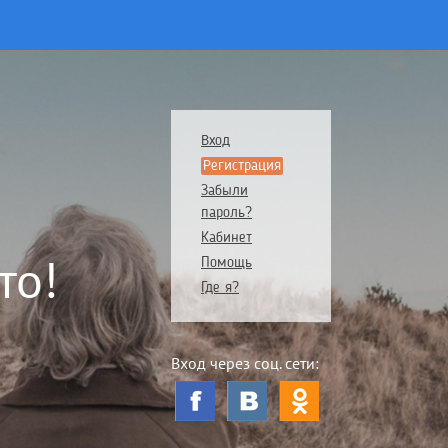
Вход
Регистрация
Забыли
пароль?
Кабинет
то!
Помощь
Где я?
Вход через соц. сети: