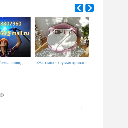
бель, провод.
«Жасмин» - круглая кровать.
Татьяна
й»