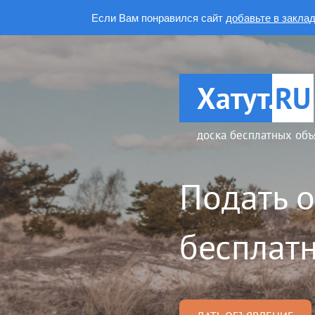
Если Вам понравился сайт
добавьте в закла
Хатут.
RU
доска бесплатных объ
Подать 
бесплатн