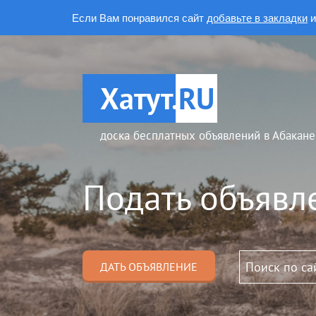
Если Вам понравился сайт
добавьте в закладки
и
Хатут.
RU
доска бесплатных объявлений в Абакане
Подать объявл
ДАТЬ ОБЪЯВЛЕНИЕ