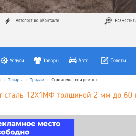
Автопост во ВКонтакте
Разместит
Услуги
Товары
Авто
Советы
я
Товары
Продам
Строительствои ремонт
т сталь 12Х1МФ толщиной 2 мм до 60