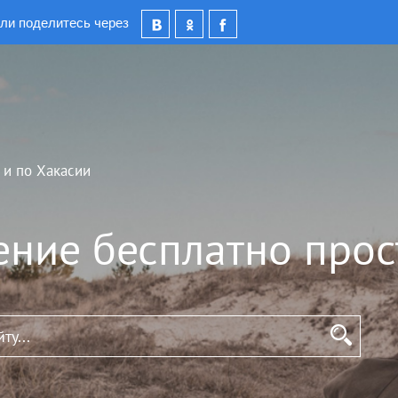
ли поделитесь через
 и по Хакасии
ение бесплатно прос