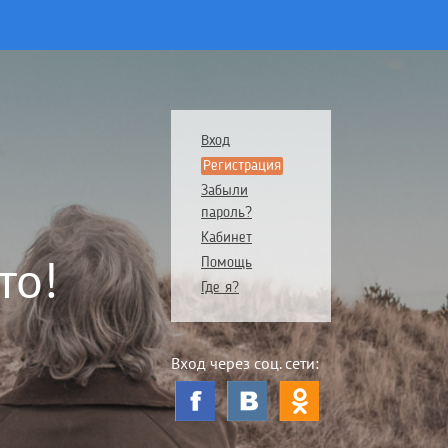
Вход
Регистрация
Забыли
пароль?
Кабинет
то!
Помощь
Где я?
Вход через соц. сети: