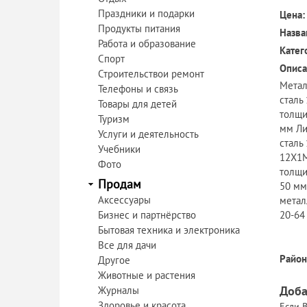
Праздники и подарки
Цена:
Продукты питания
Назва
Работа и образование
Катег
Спорт
Описа
Строительствои ремонт
Метал
Телефоны и связь
сталь
Товары для детей
толщи
Туризм
мм Ли
Услуги и деятельность
сталь
Учебники
12Х1М
Фото
толщи
Продам
50 мм
Аксессуары
метал
Бизнес и партнёрство
20-64
Бытовая техника и электроника
Все для дачи
Район
Другое
Животные и растения
Доба
Журналы
Здоровье и красота
Если В