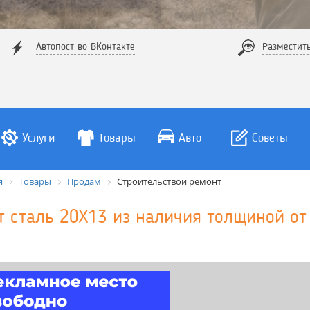
Автопост во ВКонтакте
Разместит
Услуги
Товары
Авто
Советы
я
Товары
Продам
Строительствои ремонт
т сталь 20Х13 из наличия толщиной от