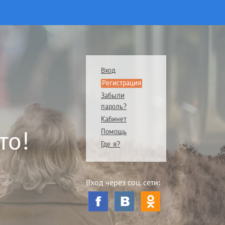
Вход
Регистрация
Забыли
пароль?
Кабинет
то!
Помощь
Где я?
Вход через соц. сети: