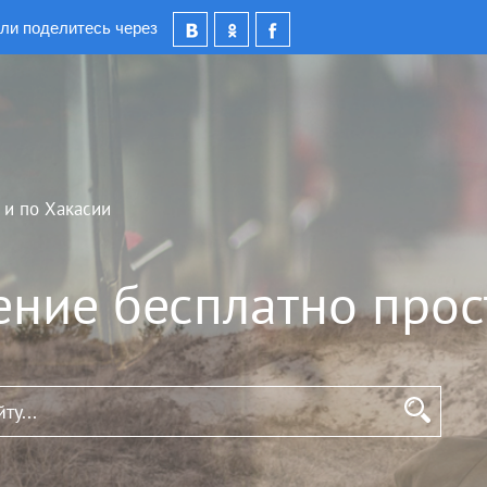
ли поделитесь через
 и по Хакасии
ение бесплатно прос