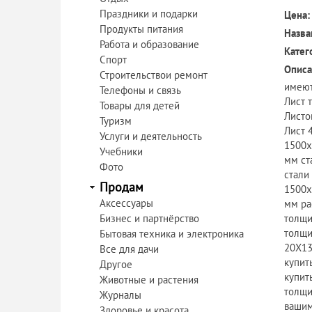
Праздники и подарки
Цена:
Продукты питания
Назва
Работа и образование
Катег
Спорт
Описа
Строительствои ремонт
имеют
Телефоны и связь
Лист 
Товары для детей
Листо
Туризм
Лист 
Услуги и деятельность
1500х
Учебники
мм ст
Фото
стали
Продам
1500х
Аксессуары
мм ра
Бизнес и партнёрство
толщи
толщи
Бытовая техника и электроника
20Х13
Все для дачи
купит
Другое
купит
Животные и растения
толщи
Журналы
вашим
Здоровье и красота