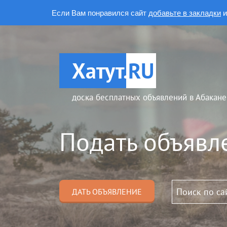
Если Вам понравился сайт
добавьте в закладки
и
Хатут.
RU
доска бесплатных объявлений в Абакане
Подать объявл
ДАТЬ ОБЪЯВЛЕНИЕ