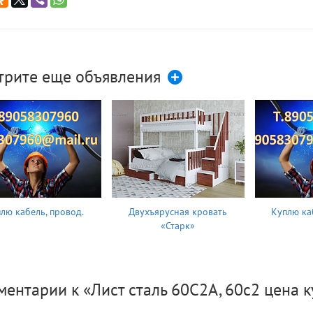
трите еще объявления
лю кабель, провод.
Двухъярусная кровать
Куплю ка
«Старк»
ентарии к «Лист сталь 60С2А, 60с2 цена к