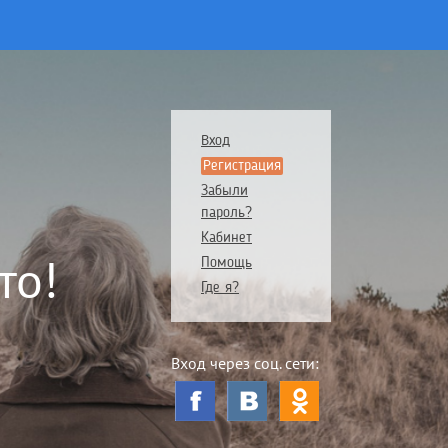
Вход
Регистрация
Забыли
пароль?
Кабинет
то!
Помощь
Где я?
Вход через соц. сети: