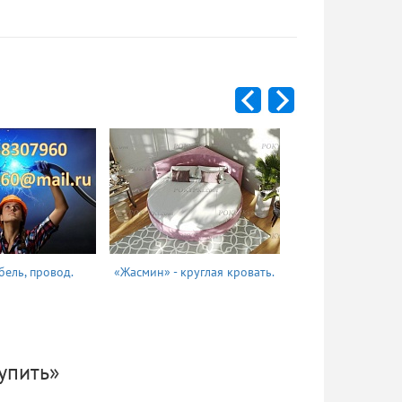
бель, провод.
«Жасмин» - круглая кровать.
Татьяна
упить»