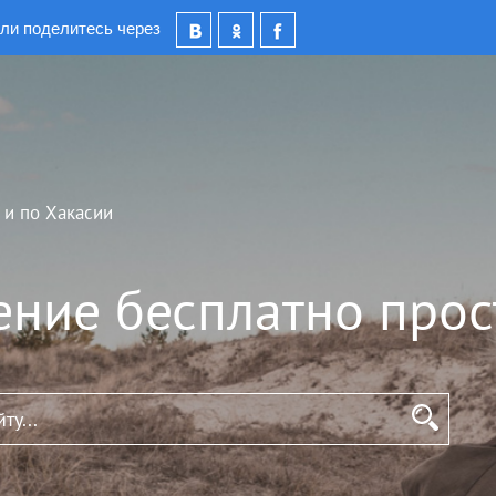
ли поделитесь через
 и по Хакасии
ение бесплатно прос