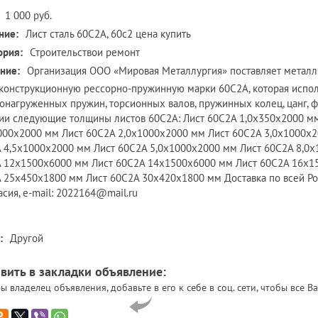
1 000 руб.
ние:
Лист сталь 60С2А, 60с2 цена купить
ория:
Строительствои ремонт
ние:
Организация ООО «Мировая Металлургия» поставляет металл в
 конструкционную рессорно-пружинную марки 60С2А, которая испо
онагруженных пружин, торсионных валов, пружинных колец, цанг, ф
ии следующие толщины листов 60С2А: Лист 60С2А 1,0х350х2000 м
000х2000 мм Лист 60С2А 2,0х1000х2000 мм Лист 60С2А 3,0х1000х2
 4,5х1000х2000 мм Лист 60С2А 5,0х1000х2000 мм Лист 60С2А 8,0
 12х1500х6000 мм Лист 60С2А 14х1500х6000 мм Лист 60С2А 16х1
 25х450х1800 мм Лист 60С2А 30х420х1800 мм Доставка по всей Росс
асия, e-mail: 2022164@mail.ru
:
Другой
вить в закладки объявление:
ы владелец объявления, добавьте в его к себе в соц. сети, чтобы все