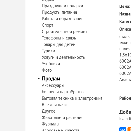
Праздники и подарки
Цена:
Продукты питания
Назва
Работа и образование
Катег
Спорт
Описа
Строительствои ремонт
сталь
Телефоны и связь
тяжел
Товары для детей
налич
Туризм
1,5х1
Услуги и деятельность
60С2А
Учебники
60С2А
Фото
60С2А
Продам
Анаст
Аксессуары
Бизнес и партнёрство
Бытовая техника и электроника
Район
Все для дачи
Другое
Доба
Животные и растения
Если В
Журналы
Здоровье и красота