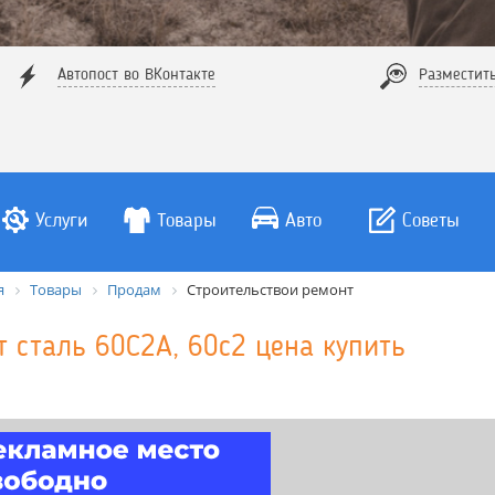
Автопост во ВКонтакте
Разместит
Услуги
Товары
Авто
Советы
я
Товары
Продам
Строительствои ремонт
т сталь 60С2А, 60с2 цена купить