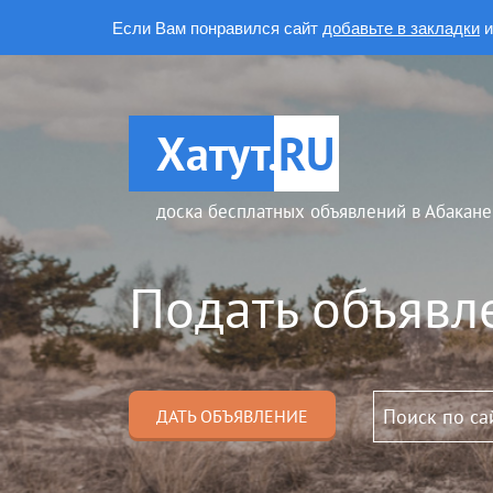
Если Вам понравился сайт
добавьте в закладки
и
Хатут.
RU
доска бесплатных объявлений в Абакане
Подать объявл
ДАТЬ ОБЪЯВЛЕНИЕ