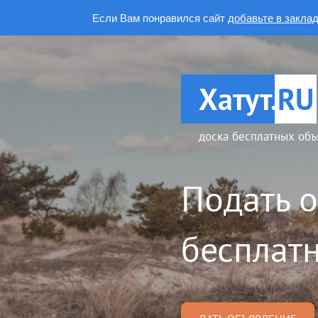
Если Вам понравился сайт
добавьте в закла
Хатут.
RU
доска бесплатных объ
Подать 
бесплатн