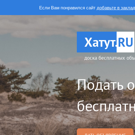
Если Вам понравился сайт
добавьте в закла
Хатут.
RU
доска бесплатных объ
Подать 
бесплатн