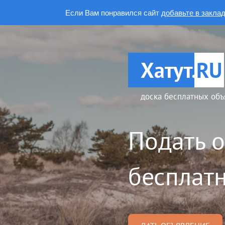
Если Вам понравился сайт
добавьте в закла
Хатут.
RU
доска бесплатных объ
Подать 
бесплатн