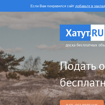
Если Вам понравился сайт
добавьте в закла
Хатут.
RU
доска бесплатных объ
Подать 
бесплатн