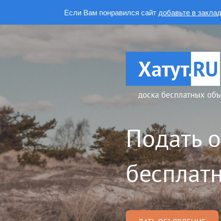
Если Вам понравился сайт
добавьте в закла
Хатут.
RU
доска бесплатных объ
Подать 
бесплатн