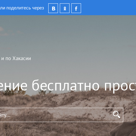
ли поделитесь через
 и по Хакасии
ение бесплатно прос