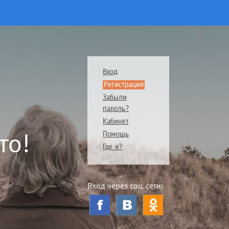
Вход
Регистрация
Забыли
пароль?
Кабинет
то!
Помощь
Где я?
Вход через соц. сети: