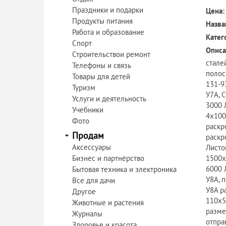
Праздники и подарки
Цена:
Продукты питания
Назва
Работа и образование
Катег
Спорт
Описа
Строительствои ремонт
сталей
Телефоны и связь
полос
Товары для детей
131-9
Туризм
У7А, 
Услуги и деятельность
3000 
Учебники
4х100
Фото
раскр
Продам
раскр
Аксессуары
Листо
Бизнес и партнёрство
1500х
6000 
Бытовая техника и электроника
У8А, 
Все для дачи
У8А р
Другое
110х5
Животные и растения
разме
Журналы
отпра
Здоровье и красота