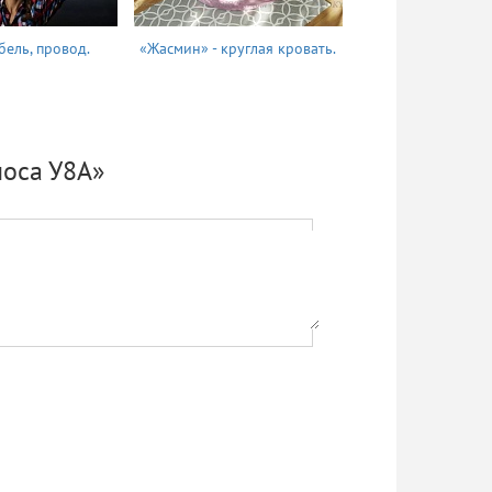
бель, провод.
«Жасмин» - круглая кровать.
Татьяна
лоса У8А»