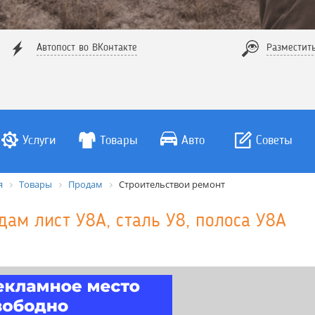
Автопост во ВКонтакте
Разместит
Услуги
Товары
Авто
Советы
я
Товары
Продам
Строительствои ремонт
дам лист У8А, сталь У8, полоса У8А