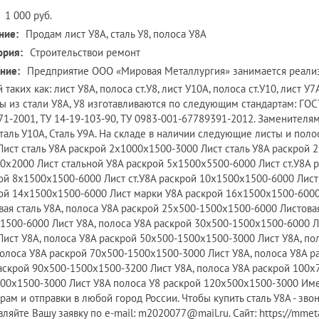
1 000 руб.
ние:
Продам лист У8А, сталь У8, полоса У8А
ория:
Строительствои ремонт
ние:
Предприятие ООО «Мировая Металлургия» занимается реализ
 таких как: лист У8А, полоса ст.У8, лист У10А, полоса ст.У10, лист У7А
ы из стали У8А, У8 изготавливаются по следующим стандартам: ГОСТ 
71-2001, ТУ 14-19-103-90, ТУ 0983-001-67789391-2012. Заменителями 
Сталь У10А, Сталь У9А. На складе в наличии следующие листы и поло
Лист сталь У8А раскрой 2х1000х1500-3000 Лист сталь У8А раскрой 
0х2000 Лист стальной У8А раскрой 5х1500х5500-6000 Лист ст.У8А 
ой 8х1500х1500-6000 Лист ст.У8А раскрой 10х1500х1500-6000 Лист
ой 14х1500х1500-6000 Лист марки У8А раскрой 16х1500х1500-6000
вая сталь У8А, полоса У8А раскрой 25х500-1500х1500-6000 Листовая
1500-6000 Лист У8А, полоса У8А раскрой 30х500-1500х1500-6000 Л
Лист У8А, полоса У8А раскрой 50х500-1500х1500-3000 Лист У8А, п
полоса У8А раскрой 70х500-1500х1500-3000 Лист У8А, полоса У8А р
аскрой 90х500-1500х1500-3200 Лист У8А, полоса У8А раскрой 100х
00х1500-3000 Лист У8А полоса У8 раскрой 120х500х1500-3000 Им
рам и отправки в любой город России. Чтобы купить сталь У8А - звони
вляйте Вашу заявку по e-mail: m2020077@mail.ru. Сайт: https://mmeta