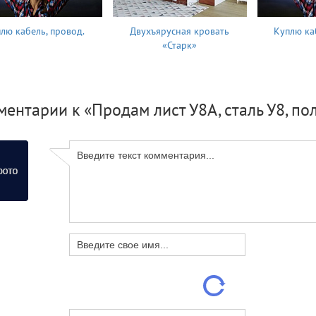
лю кабель, провод.
Двухъярусная кровать
Куплю ка
«Старк»
ентарии к «Продам лист У8А, сталь У8, по