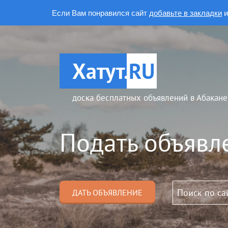
Если Вам понравился сайт
добавьте в закладки
и
Хатут.
RU
доска бесплатных объявлений в Абакане
Подать объявл
ДАТЬ ОБЪЯВЛЕНИЕ