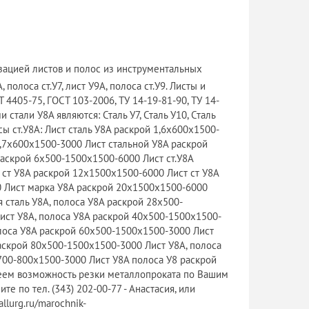
ацией листов и полос из инструментальных
, полоса ст.У7, лист У9А, полоса ст.У9. Листы и
4405-75, ГОСТ 103-2006, ТУ 14-19-81-90, ТУ 14-
стали У8А являются: Сталь У7, Сталь У10, Сталь
сы ст.У8А: Лист сталь У8А раскрой 1,6х600х1500-
2,7х600х1500-3000 Лист стальной У8А раскрой
раскрой 6х500-1500х1500-6000 Лист ст.У8А
 ст У8А раскрой 12х1500х1500-6000 Лист ст У8А
 Лист марка У8А раскрой 20х1500х1500-6000
 сталь У8А, полоса У8А раскрой 28х500-
ист У8А, полоса У8А раскрой 40х500-1500х1500-
олоса У8А раскрой 60х500-1500х1500-3000 Лист
аскрой 80х500-1500х1500-3000 Лист У8А, полоса
700-800х1500-3000 Лист У8А полоса У8 раскрой
еем возможность резки металлопроката по Вашим
те по тел. (343) 202-00-77 - Анастасия, или
llurg.ru/marochnik-