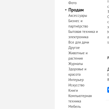
т
Фото
с
Продам
3
Аксессуары
Бизнес и
с
партнёрство
з
Бытовая техника и
электроника
m
Все для дачи
s
Другое
Животные и
растения
Журналы
Здоровье и
красота
Е
Интерьер
В
Искусство
Книги
Компьютерная
техника
Мебель