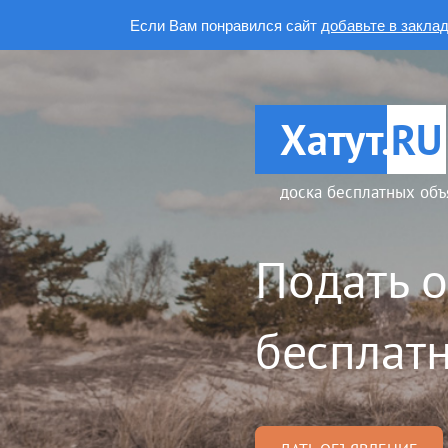
Если Вам понравился сайт
добавьте в закла
Хатут.
RU
доска бесплатных объ
Подать 
бесплатн