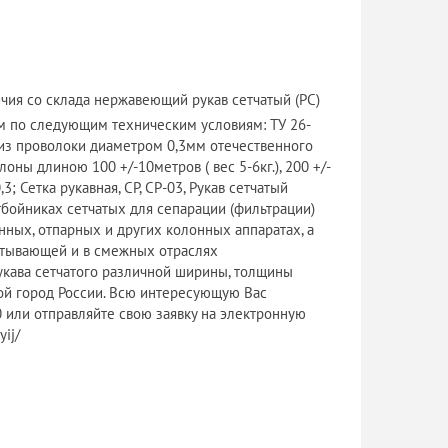
ия со склада нержавеющий рукав сетчатый (РС)
м по следующим техническим условиям: ТУ 26-
й из проволоки диаметром 0,3мм отечественного
ны длиною 100 +/-10метров ( вес 5-6кг.), 200 +/-
3; Сетка рукавная, СР, СР-03, Рукав сетчатый
бойниках сетчатых для сепарации (фильтрации)
нных, отпарных и других колонных аппаратах, а
атывающей и в смежных отраслях
кава сетчатого различной ширины, толщины
бой город России. Всю интересующую Вас
 или отправляйте свою заявку на электронную
yij/