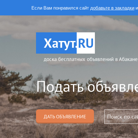
Если Вам понравился сайт
добавьте в закладки
и
Хатут.
RU
доска бесплатных объявлений в Абакане
Подать объявл
ДАТЬ ОБЪЯВЛЕНИЕ