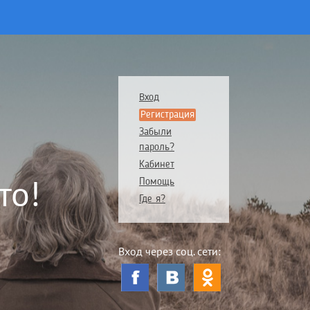
Вход
Регистрация
Забыли
пароль?
Кабинет
то!
Помощь
Где я?
Вход через соц. сети: