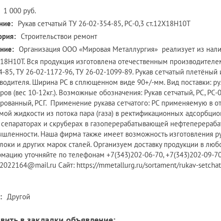
1 000 руб.
ние:
Рукав сетчатый ТУ 26-02-354-85, РС-0,3 ст.12Х18Н10Т
ория:
Строительствои ремонт
ние:
Организация ООО «Мировая Металлургия» реализует из налич
Х18Н10Т. Вся продукция изготовлена отечественным производителе
4-85, ТУ 26-02-1172-96, ТУ 26-02-1099-89. Рукав сетчатый плетёны
водителя. Ширина РС в сплющенном виде 90+/-мм. Вид поставки: руло
ов (вес 10-12кг.). Возможные обозначения: Рукав сетчатый, РС, РС-0,
рованный, РСГ. Применение рукава сетчатого: РС применяемую в от
мой жидкости из потока пара (газа) в ректификационных адсорбцио
 сепараторах и скруберах в газоперерабатывающей нефтеперераб
шленности. Наша фирма также имеет возможность изготовления ру
локи и других марок сталей. Организуем доставку продукции в лю
мацию уточняйте по телефонам +7(343)202-06-70, +7(343)202-09-70
2022164@mail.ru Сайт: https://mmetallurg.ru/sortament/rukav-setchat
:
Другой
вить в закладки объявление: