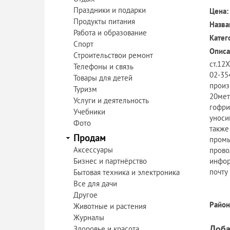
Праздники и подарки
Цена:
Продукты питания
Назва
Работа и образование
Катег
Спорт
Описа
Строительствои ремонт
ст.12
Телефоны и связь
02-35
Товары для детей
произ
Туризм
20метр
Услуги и деятельность
гофри
Учебники
уноси
Фото
также
Продам
промы
Аксессуары
прово
Бизнес и партнёрство
инфор
почту 
Бытовая техника и электроника
Все для дачи
Другое
Район
Животные и растения
Журналы
Доба
Здоровье и красота