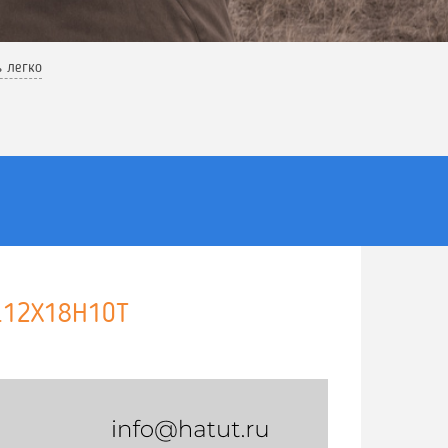
ь легко
т.12Х18Н10Т