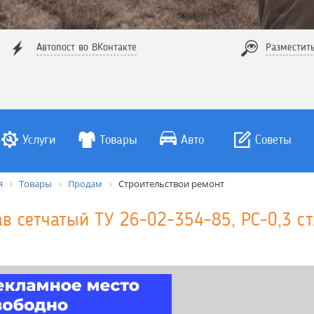
Автопост во ВКонтакте
Разместит
Услуги
Товары
Авто
Советы
я
Товары
Продам
Строительствои ремонт
ав сетчатый ТУ 26-02-354-85, РС-0,3 с