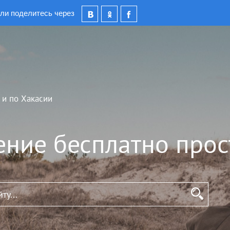
ли поделитесь через
 и по Хакасии
ение бесплатно прос