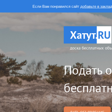
Если Вам понравился сайт
добавьте в закла
Хатут.
RU
доска бесплатных объ
Подать 
бесплатн